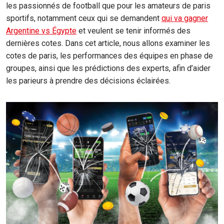
les passionnés de football que pour les amateurs de paris
sportifs, notamment ceux qui se demandent
qui va gagner
Argentine vs Égypte
et veulent se tenir informés des
dernières cotes. Dans cet article, nous allons examiner les
cotes de paris, les performances des équipes en phase de
groupes, ainsi que les prédictions des experts, afin d’aider
les parieurs à prendre des décisions éclairées.