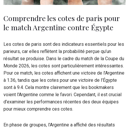
Comprendre les cotes de paris pour
le match Argentine contre Égypte
Les cotes de paris sont des indicateurs essentiels pour les
parieurs, car elles reflètent la probabilité perçue qu’un
résultat se produise. Dans le cadre du match de la Coupe du
Monde 2026, les cotes sont particulièrement intéressantes.
Pour ce match, les cotes affichent une victoire de l’Argentine
à 1.36, tandis que les cotes pour une victoire de l’Égypte
sont à 9.4. Cela montre clairement que les bookmakers
voient l’Argentine comme le favori. Cependant, il est crucial
d’examiner les performances récentes des deux équipes
pour mieux comprendre ces cotes.
En phase de groupes, l’Argentine a affiché des résultats