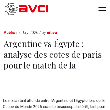
Public
/ 7 July 2026 / by
nitiva
Argentine vs Égypte :
analyse des cotes de paris
pour le match de la
Le match tant attendu entre l’Argentine et l’Égypte lors de la
Coupe du Monde 2026 suscite beaucoup d’intérêt, tant pour