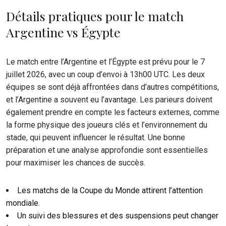
Détails pratiques pour le match
Argentine vs Égypte
Le match entre l’Argentine et l’Égypte est prévu pour le 7
juillet 2026, avec un coup d’envoi à 13h00 UTC. Les deux
équipes se sont déjà affrontées dans d’autres compétitions,
et l’Argentine a souvent eu l’avantage. Les parieurs doivent
également prendre en compte les facteurs externes, comme
la forme physique des joueurs clés et l’environnement du
stade, qui peuvent influencer le résultat. Une bonne
préparation et une analyse approfondie sont essentielles
pour maximiser les chances de succès.
Les matchs de la Coupe du Monde attirent l’attention
mondiale.
Un suivi des blessures et des suspensions peut changer