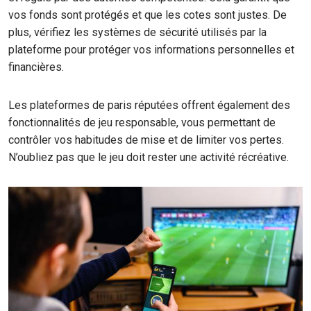
vos fonds sont protégés et que les cotes sont justes. De
plus, vérifiez les systèmes de sécurité utilisés par la
plateforme pour protéger vos informations personnelles et
financières.
Les plateformes de paris réputées offrent également des
fonctionnalités de jeu responsable, vous permettant de
contrôler vos habitudes de mise et de limiter vos pertes.
N’oubliez pas que le jeu doit rester une activité récréative.