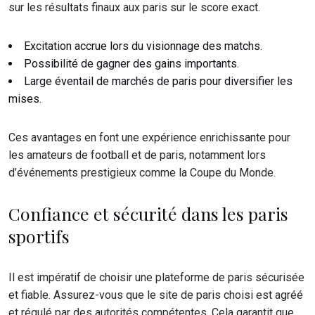
sur les résultats finaux aux paris sur le score exact.
Excitation accrue lors du visionnage des matchs.
Possibilité de gagner des gains importants.
Large éventail de marchés de paris pour diversifier les
mises.
Ces avantages en font une expérience enrichissante pour
les amateurs de football et de paris, notamment lors
d’événements prestigieux comme la Coupe du Monde.
Confiance et sécurité dans les paris
sportifs
Il est impératif de choisir une plateforme de paris sécurisée
et fiable. Assurez-vous que le site de paris choisi est agréé
et régulé par des autorités compétentes. Cela garantit que