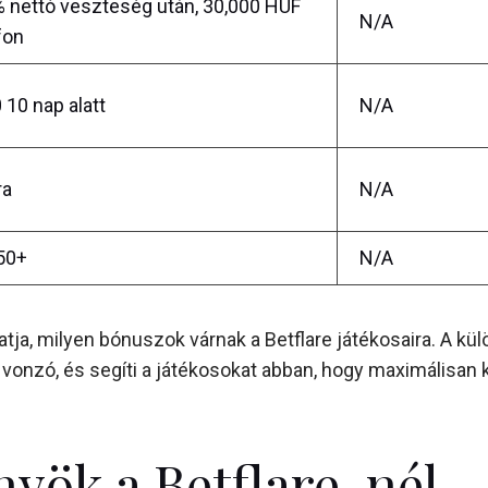
 nettó veszteség után, 30,000 HUF
N/A
fon
 10 nap alatt
N/A
ra
N/A
50+
N/A
atja, milyen bónuszok várnak a Betflare játékosaira. A k
onzó, és segíti a játékosokat abban, hogy maximálisan k
nyök a Betflare-nél