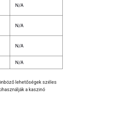
N/A
N/A
N/A
N/A
ülönböző lehetőségek széles
ihasználják a kaszinó