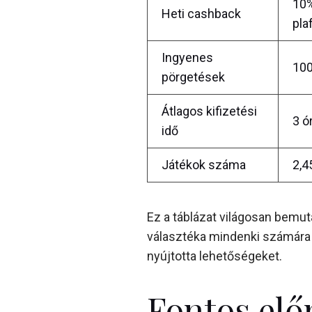
10%
Heti cashback
pla
Ingyenes
100
pörgetések
Átlagos kifizetési
3 ó
idő
Játékok száma
2,4
Ez a táblázat világosan bemut
választéka mindenki számára v
nyújtotta lehetőségeket.
Fontos elő