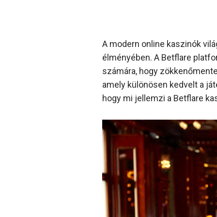
A modern online kaszinók vilá
élményében. A Betflare platfo
számára, hogy zökkenőmentese
amely különösen kedvelt a já
hogy mi jellemzi a Betflare ka