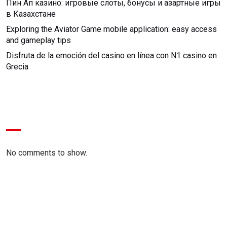
Пин Ап казино: игровые слоты, бонусы и азартные игры
в Казахстане
Exploring the Aviator Game mobile application: easy access
and gameplay tips
Disfruta de la emoción del casino en línea con N1 casino en
Grecia
Son Yorumlar
No comments to show.
Arşivler