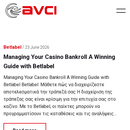
Betlabel
/
23 June 2026
Managing Your Casino Bankroll A Winning
Guide with Betlabel
Managing Your Casino Bankroll A Winning Guide with
Betlabel Betlabel: Μάθετε πώς να διαχειρίζεστε
αποτελεσματικά την τράπεζά σας Η διαχείριση της
τράπεζας σας είναι κρίσιμη για την επιτυχία σας στο
καζίνο. Με το Betlabel, οι παίκτες μπορούν να
προγραμματίσουν τις καταθέσεις και τις αναλήψεις…