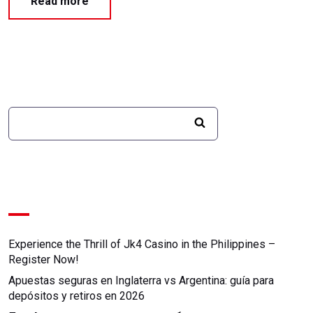
Read more
Son Yazılar
Experience the Thrill of Jk4 Casino in the Philippines –
Register Now!
Apuestas seguras en Inglaterra vs Argentina: guía para
depósitos y retiros en 2026