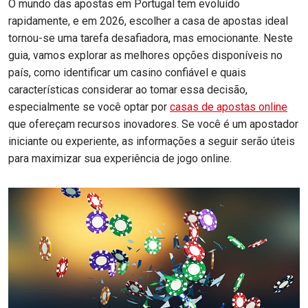
O mundo das apostas em Portugal tem evoluído
rapidamente, e em 2026, escolher a casa de apostas ideal
tornou-se uma tarefa desafiadora, mas emocionante. Neste
guia, vamos explorar as melhores opções disponíveis no
país, como identificar um casino confiável e quais
características considerar ao tomar essa decisão,
especialmente se você optar por
casas de apostas online
que ofereçam recursos inovadores. Se você é um apostador
iniciante ou experiente, as informações a seguir serão úteis
para maximizar sua experiência de jogo online.