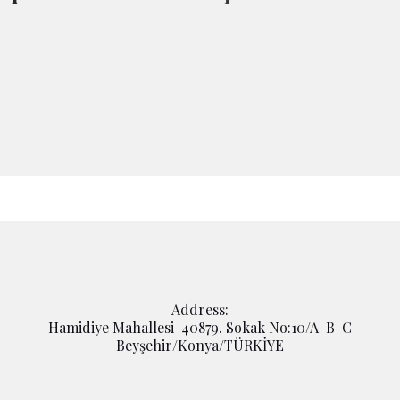
d
o
j
Address:
Hamidiye Mahallesi 40879. Sokak No:10/A-B-C
Beyşehir/Konya/TÜRKİYE