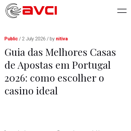
Public
/ 2 July 2026 / by
nitiva
Guia das Melhores Casas
de Apostas em Portugal
2026: como escolher o
casino ideal