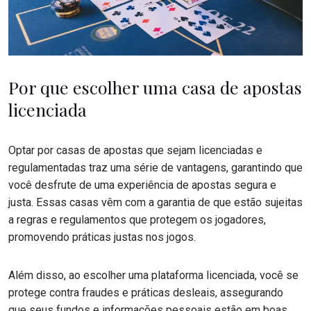
Por que escolher uma casa de apostas
licenciada
Optar por casas de apostas que sejam licenciadas e
regulamentadas traz uma série de vantagens, garantindo que
você desfrute de uma experiência de apostas segura e
justa. Essas casas vêm com a garantia de que estão sujeitas
a regras e regulamentos que protegem os jogadores,
promovendo práticas justas nos jogos.
Além disso, ao escolher uma plataforma licenciada, você se
protege contra fraudes e práticas desleais, assegurando
que seus fundos e informações pessoais estão em boas