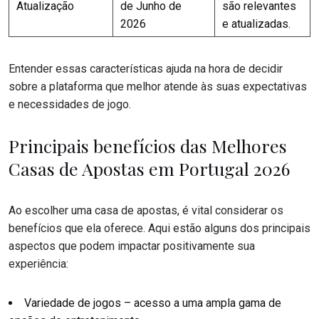
Atualização
de Junho de
são relevantes
2026
e atualizadas.
Entender essas características ajuda na hora de decidir
sobre a plataforma que melhor atende às suas expectativas
e necessidades de jogo.
Principais benefícios das Melhores
Casas de Apostas em Portugal 2026
Ao escolher uma casa de apostas, é vital considerar os
benefícios que ela oferece. Aqui estão alguns dos principais
aspectos que podem impactar positivamente sua
experiência:
Variedade de jogos – acesso a uma ampla gama de