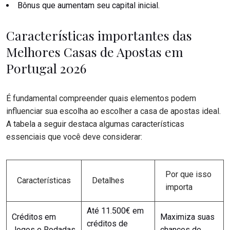
Bônus que aumentam seu capital inicial.
Características importantes das
Melhores Casas de Apostas em
Portugal 2026
É fundamental compreender quais elementos podem
influenciar sua escolha ao escolher a casa de apostas ideal.
A tabela a seguir destaca algumas características
essenciais que você deve considerar:
Por que isso
Características
Detalhes
importa
Até 11.500€ em
Créditos em
Maximiza suas
créditos de
Jogos e Rodadas
chances de