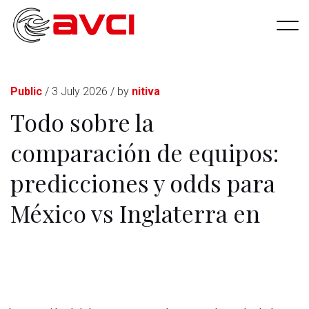
Public
/ 3 July 2026 / by
nitiva
Todo sobre la
comparación de equipos:
predicciones y odds para
México vs Inglaterra en