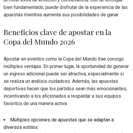
bien fundamentado, puede disfrutar de la experiencia de las
apuestas mientras aumenta sus posibilidades de ganar.
Beneficios clave de apostar en la
Copa del Mundo 2026
Apostar en eventos como la Copa del Mundo trae consigo
múltiples ventajas. En primer lugar, la oportunidad de generar
un ingreso adicional puede ser atractiva, especialmente si
se realiza un análisis cuidadoso. Además, las apuestas
deportivas hacen que los partidos sean más emocionantes,
incentivando a los aficionados a respaldar a sus equipos
favoritos de una manera activa.
Múltiples opciones de apuestas que se adaptan a
diversos estilos.