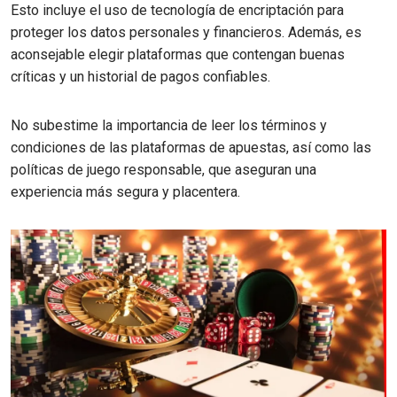
Esto incluye el uso de tecnología de encriptación para
proteger los datos personales y financieros. Además, es
aconsejable elegir plataformas que contengan buenas
críticas y un historial de pagos confiables.
No subestime la importancia de leer los términos y
condiciones de las plataformas de apuestas, así como las
políticas de juego responsable, que aseguran una
experiencia más segura y placentera.