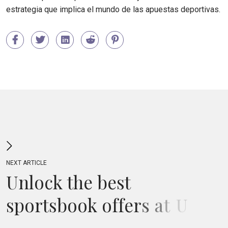
estrategia que implica el mundo de las apuestas deportivas.
N
E
X
T
A
R
T
I
C
L
E
U
n
l
o
c
k
t
h
e
b
e
s
t
s
p
o
r
t
s
b
o
o
k
o
f
f
e
r
s
a
t
U
S
D
T
s
p
o
r
t