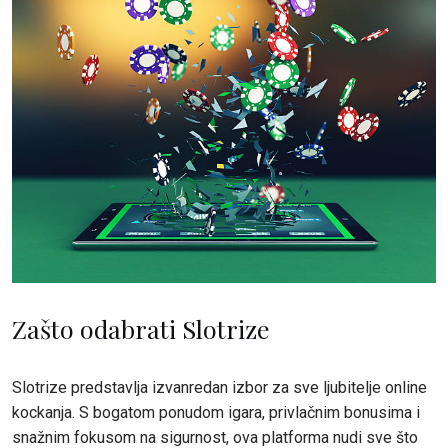
Zašto odabrati Slotrize
Slotrize predstavlja izvanredan izbor za sve ljubitelje online
kockanja. S bogatom ponudom igara, privlačnim bonusima i
snažnim fokusom na sigurnost, ova platforma nudi sve što