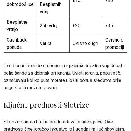
€10
x35
dobrodošlice
Besplatnih
vrtnji
Besplatne
250 vrtnji
€20
x35
vrtnje
Cashback
Ovisno o
Varira
Ovisno o igri
ponuda
promociji
Ove bonus ponude omogućuju igračima dodatnu vrijednost i
bolje šanse za dobitak pri igranju. Uvjeti igranja, poput x35,
označavaju koliko puta morate uložiti bonus sredstva prije
nego što ih možete povući.
Ključne prednosti Slotrize
Slotrize donosi brojne prednosti za online igrače. Ove
prednosti čine igračko iskustvo još ugodnijim i učinkovitijim.