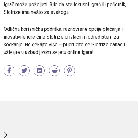
igrač može poželjeti. Bilo da ste iskusni igrač ili početnik,
Slotrize ima nešto za svakoga.
Odlična korisnička podrška, raznovrsne opcije plaćanja i
inovativne igre čine Slotrize privlačnim odredištem za
kockanje. Ne čekajte više – pridružite se Slotrize danas i
uživajte u uzbudljivom svijetu online igara!