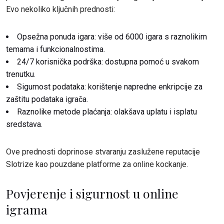
Evo nekoliko ključnih prednosti:
Opsežna ponuda igara: više od 6000 igara s raznolikim
temama i funkcionalnostima.
24/7 korisnička podrška: dostupna pomoć u svakom
trenutku.
Sigurnost podataka: korištenje napredne enkripcije za
zaštitu podataka igrača.
Raznolike metode plaćanja: olakšava uplatu i isplatu
sredstava.
Ove prednosti doprinose stvaranju zaslužene reputacije
Slotrize kao pouzdane platforme za online kockanje.
Povjerenje i sigurnost u online
igrama