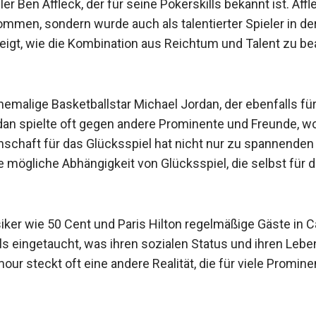
r Ben Affleck, der für seine Pokerskills bekannt ist. Affl
ommen, sondern wurde auch als talentierter Spieler in de
igt, wie die Kombination aus Reichtum und Talent zu be
ehemalige Basketballstar Michael Jordan, der ebenfalls fü
rdan spielte oft gegen andere Prominente und Freunde, 
nschaft für das Glücksspiel hat nicht nur zu spannenden
 mögliche Abhängigkeit von Glücksspiel, die selbst für d
ker wie 50 Cent und Paris Hilton regelmäßige Gäste in Ca
s eingetaucht, was ihren sozialen Status und ihren Leben
ur steckt oft eine andere Realität, die für viele Promine