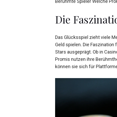
Berühmte Spieler Welche Prom
Die Faszinati
Das Glücksspiel zieht viele 
Geld spielen. Die Faszination f
Stars ausgeprägt. Ob in Casino
Promis nutzen ihre Berühmthei
können sie sich für Plattfor