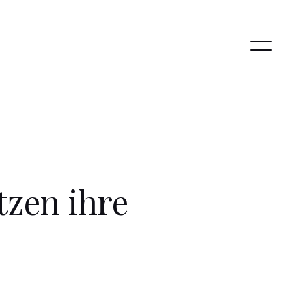
tzen ihre