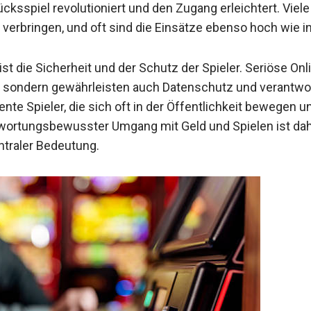
ücksspiel revolutioniert und den Zugang erleichtert. Viel
u verbringen, und oft sind die Einsätze ebenso hoch wie in
ist die Sicherheit und der Schutz der Spieler. Seriöse On
, sondern gewährleisten auch Datenschutz und verantwort
te Spieler, die sich oft in der Öffentlichkeit bewegen und
ortungsbewusster Umgang mit Geld und Spielen ist daher
ntraler Bedeutung.