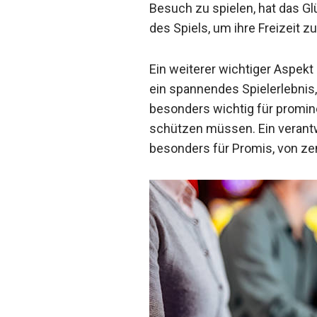
Besuch zu spielen, hat das Gl
des Spiels, um ihre Freizeit z
Ein weiterer wichtiger Aspekt 
ein spannendes Spielerlebnis
besonders wichtig für prominen
schützen müssen. Ein verantw
besonders für Promis, von ze