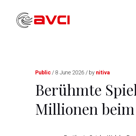
Public
/ 8 June 2026 / by
nitiva
Berühmte Spiel
Millionen beim