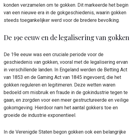
konden verzamelen om te gokken. Dit markeerde het begin
van een nieuwe era in de gokgeschiedenis, waarin gokken
steeds toegankelijker werd voor de bredere bevolking.
De 19e eeuw en de legalisering van gokken
De 19e eeuw was een cruciale periode voor de
geschiedenis van gokken, vooral met de legalisering ervan
in verschillende landen. In Engeland werden de Betting Act
van 1853 en de Gaming Act van 1845 ingevoerd, die het
gokken reguleren en legitimeren. Deze wetten waren
bedoeld om misbruik en fraude in de gokindustrie tegen te
gaan, en zorgden voor een meer gestructureerde en veilige
gokomgeving. Hierdoor nam het aantal gokkers toe en
groeide de industrie exponentieel.
In de Verenigde Staten begon gokken ook een belangrijke