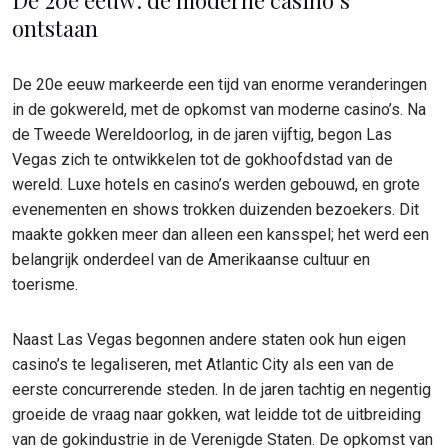
ontstaan
De 20e eeuw markeerde een tijd van enorme veranderingen
in de gokwereld, met de opkomst van moderne casino’s. Na
de Tweede Wereldoorlog, in de jaren vijftig, begon Las
Vegas zich te ontwikkelen tot de gokhoofdstad van de
wereld. Luxe hotels en casino’s werden gebouwd, en grote
evenementen en shows trokken duizenden bezoekers. Dit
maakte gokken meer dan alleen een kansspel; het werd een
belangrijk onderdeel van de Amerikaanse cultuur en
toerisme.
Naast Las Vegas begonnen andere staten ook hun eigen
casino’s te legaliseren, met Atlantic City als een van de
eerste concurrerende steden. In de jaren tachtig en negentig
groeide de vraag naar gokken, wat leidde tot de uitbreiding
van de gokindustrie in de Verenigde Staten. De opkomst van