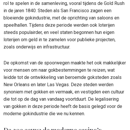
rol te spelen in de samenleving, vooral tijdens de Gold Rush
in de jaren 1840. Steden als San Francisco zagen een
bloeiende gokindustrie, met de oprichting van saloons en
speelhallen. Tijdens deze periode werden ook loterijen
steeds populairder, en veel staten begonnen hun eigen
loterijen om geld in te zamelen voor publieke projecten,
zoals onderwijs en infrastructuur.
De opkomst van de spoorwegen maakte het ook makkelijker
voor mensen om naar gokbestemmingen te reizen, wat
leidde tot de ontwikkeling van beroemde goksteden zoals
New Orleans en later Las Vegas. Deze steden werden
synoniem met gokken en vermaak, en vestigden een cultuur
die tot op de dag van vandaag voortduurt. De legalisering
van gokken in deze periode heeft de basis gelegd voor de
moderne gokindustrie die we nu kennen.
De 20e eeuw: de moderne casino’s