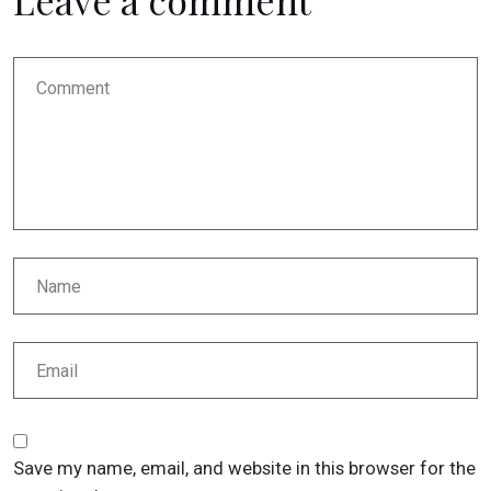
Leave a comment
Save my name, email, and website in this browser for the