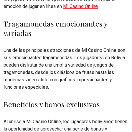
emoción de jugar en línea en
Mi Casino Online
.
Tragamonedas emocionantes y
variadas
Una de las principales atracciones de Mi Casino Online son
sus emocionantes tragamonedas. Los jugadores en Bolivia
pueden disfrutar de una amplia variedad de juegos de
tragamonedas, desde los clásicos de frutas hasta las
modernas video slots con gráficos impresionantes y
funciones especiales.
Beneficios y bonos exclusivos
Al unirse a Mi Casino Online, los jugadores bolivianos tienen
la oportunidad de aprovechar una serie de bonos y