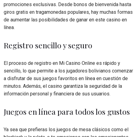
promociones exclusivas. Desde bonos de bienvenida hasta
giros gratis en tragamonedas populares, hay muchas formas
de aumentar las posibilidades de ganar en este casino en
línea.
Registro sencillo y seguro
El proceso de registro en Mi Casino Online es rápido y
sencillo, lo que permite a los jugadores bolivianos comenzar
a disfrutar de sus juegos favoritos en línea en cuestión de
minutos. Además, el casino garantiza la seguridad de la
información personal y financiera de sus usuarios.
Juegos en línea para todos los gustos
Ya sea que prefieras los juegos de mesa clásicos como el