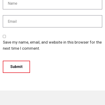
Save my name, email, and website in this browser for the
next time I comment.
Submit