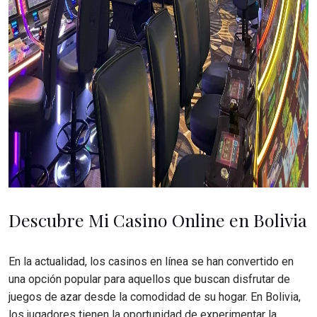
Descubre Mi Casino Online en Bolivia
En la actualidad, los casinos en línea se han convertido en
una opción popular para aquellos que buscan disfrutar de
juegos de azar desde la comodidad de su hogar. En Bolivia,
los jugadores tienen la oportunidad de experimentar la