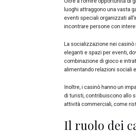
Oltre a fornire opportunità di 
luoghi attraggono una vasta ga
eventi speciali organizzati all
incontrare persone con interes
La socializzazione nei casinò no
eleganti e spazi per eventi, do
combinazione di gioco e intrat
alimentando relazioni sociali e 
Inoltre, i casinò hanno un impa
di turisti, contribuiscono all
attività commerciali, come rist
Il ruolo dei 