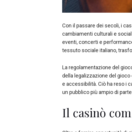
Con il passare dei secoli, i ca
cambiamenti culturali e sociali
eventi, concerti e performance
tessuto sociale italiano, trasf
La regolamentazione del gioco 
della legalizzazione del gioco 
e accessibilità. Ciò ha reso i
un pubblico più ampio di parte
Il casinò com