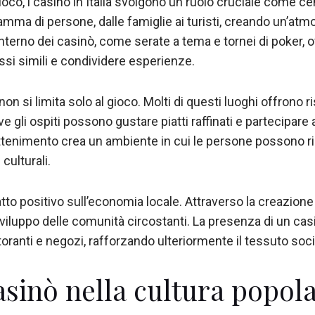
gioco, i casinò in Italia svolgono un ruolo cruciale come ce
mma di persone, dalle famiglie ai turisti, creando un’atmo
’interno dei casinò, come serate a tema e tornei di poker,
si simili e condividere esperienze.
n si limita solo al gioco. Molti di questi luoghi offrono rist
ve gli ospiti possono gustare piatti raffinati e partecipare 
tenimento crea un ambiente in cui le persone possono rila
culturali.
tto positivo sull’economia locale. Attraverso la creazione d
o sviluppo delle comunità circostanti. La presenza di un ca
oranti e negozi, rafforzando ulteriormente il tessuto socia
casinò nella cultura popola