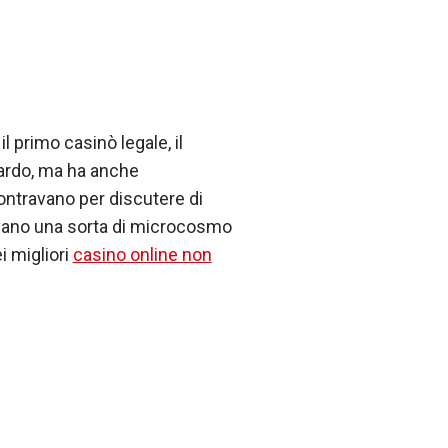
l primo casinò legale, il
zardo, ma ha anche
contravano per discutere di
tuivano una sorta di microcosmo
i migliori
casino online non