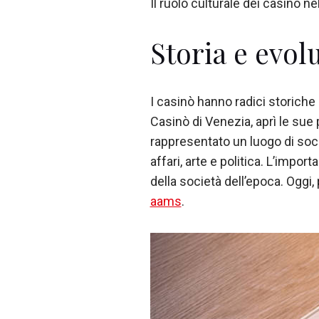
Il ruolo culturale dei casinò n
Storia e evolu
I casinò hanno radici storiche p
Casinò di Venezia, aprì le sue
rappresentato un luogo di soci
affari, arte e politica. L’impo
della società dell’epoca. Oggi,
aams
.