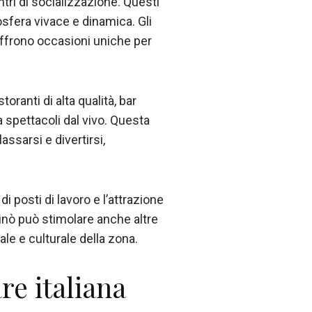
ntri di socializzazione. Questi
sfera vivace e dinamica. Gli
 offrono occasioni uniche per
oranti di alta qualità, bar
a spettacoli dal vivo. Questa
ssarsi e divertirsi,
i posti di lavoro e l’attrazione
sinò può stimolare anche altre
le e culturale della zona.
re italiana