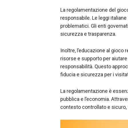
La regolamentazione del gioco 
responsabile. Le leggi italian
problematici. Gli enti governat
sicurezza e trasparenza.
Inoltre, l’educazione al gioco
risorse e supporto per aiutare
responsabilità. Questo approcc
fiducia e sicurezza per i visitat
La regolamentazione è essenzia
pubblica e l’economia. Attraver
contesto controllato e sicuro, t