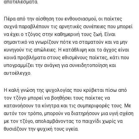
αποτελέσματα.
Πέρα από την αίσθηση του ενθουσιασμού, οι παίκτες
συχνά παραβλέπουν τις αρνητικές συνέπειες που μπορεί
να έχει ο τζόγος στην καθημερινή τους ζωή. Είναι
σημαντικό να γνωρίζουν πότε να σταματούν και να μην
κυνηγούν τις απώλειες. Η κατάθλιψη και το άγχος είναι
κοινά προβλήματα στους εθισμένους παίκτες, κάτι που
υπογραμμίζει την ανάγκη για συνειδητοποίηση και
αυτοέλεγχο.
Η καλή γνώση της ψυχολογίας που κρύβεται πίσω από
τον τζόγο μπορεί να βοηθήσει τους παίκτες να
κατανοήσουν τα κίνητρα και τις συμπεριφορές τους. Με
αυτόν τον τρόπο, μπορούν να διατηρήσουν μια υγιή σχέση
με τον τζόγο, απολαμβάνοντας το παιχνίδι χωρίς να
θυσιάζουν την ψυχική τους υγεία.