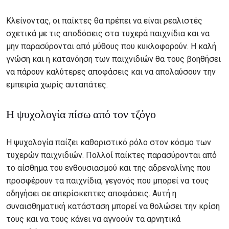
Κλείνοντας, οι παίκτες θα πρέπει να είναι ρεαλιστές
σχετικά με τις αποδόσεις στα τυχερά παιχνίδια και να
μην παρασύρονται από μύθους που κυκλοφορούν. Η καλή
γνώση και η κατανόηση των παιχνιδιών θα τους βοηθήσει
να πάρουν καλύτερες αποφάσεις και να απολαύσουν την
εμπειρία χωρίς αυταπάτες.
Η ψυχολογία πίσω από τον τζόγο
Η ψυχολογία παίζει καθοριστικό ρόλο στον κόσμο των
τυχερών παιχνιδιών. Πολλοί παίκτες παρασύρονται από
το αίσθημα του ενθουσιασμού και της αδρεναλίνης που
προσφέρουν τα παιχνίδια, γεγονός που μπορεί να τους
οδηγήσει σε απερίσκεπτες αποφάσεις. Αυτή η
συναισθηματική κατάσταση μπορεί να θολώσει την κρίση
τους και να τους κάνει να αγνοούν τα αρνητικά