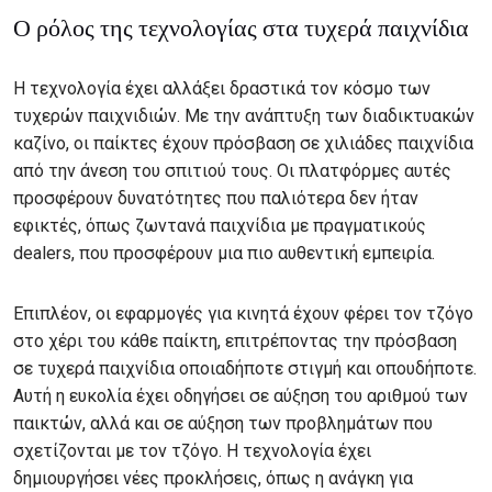
Ο ρόλος της τεχνολογίας στα τυχερά παιχνίδια
Η τεχνολογία έχει αλλάξει δραστικά τον κόσμο των
τυχερών παιχνιδιών. Με την ανάπτυξη των διαδικτυακών
καζίνο, οι παίκτες έχουν πρόσβαση σε χιλιάδες παιχνίδια
από την άνεση του σπιτιού τους. Οι πλατφόρμες αυτές
προσφέρουν δυνατότητες που παλιότερα δεν ήταν
εφικτές, όπως ζωντανά παιχνίδια με πραγματικούς
dealers, που προσφέρουν μια πιο αυθεντική εμπειρία.
Επιπλέον, οι εφαρμογές για κινητά έχουν φέρει τον τζόγο
στο χέρι του κάθε παίκτη, επιτρέποντας την πρόσβαση
σε τυχερά παιχνίδια οποιαδήποτε στιγμή και οπουδήποτε.
Αυτή η ευκολία έχει οδηγήσει σε αύξηση του αριθμού των
παικτών, αλλά και σε αύξηση των προβλημάτων που
σχετίζονται με τον τζόγο. Η τεχνολογία έχει
δημιουργήσει νέες προκλήσεις, όπως η ανάγκη για