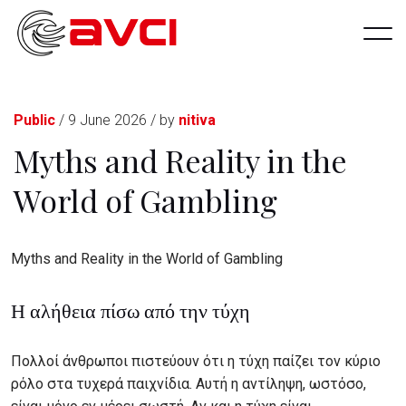
Public
/ 9 June 2026 / by
nitiva
Myths and Reality in the
World of Gambling
Myths and Reality in the World of Gambling
Η αλήθεια πίσω από την τύχη
Πολλοί άνθρωποι πιστεύουν ότι η τύχη παίζει τον κύριο
ρόλο στα τυχερά παιχνίδια. Αυτή η αντίληψη, ωστόσο,