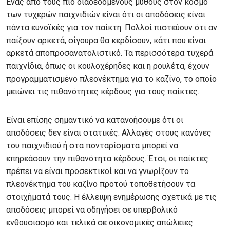
Ένας από τους πιο διαδεδομένους μύθους στον κόσμο
των τυχερών παιχνιδιών είναι ότι οι αποδόσεις είναι
πάντα ευνοϊκές για τον παίκτη. Πολλοί πιστεύουν ότι αν
παίξουν αρκετά, σίγουρα θα κερδίσουν, κάτι που είναι
αρκετά αποπροσανατολιστικό. Τα περισσότερα τυχερά
παιχνίδια, όπως οι κουλοχέρηδες και η ρουλέτα, έχουν
προγραμματισμένο πλεονέκτημα για το καζίνο, το οποίο
μειώνει τις πιθανότητες κέρδους για τους παίκτες.
Είναι επίσης σημαντικό να κατανοήσουμε ότι οι
αποδόσεις δεν είναι στατικές. Αλλαγές στους κανόνες
του παιχνιδιού ή στα πονταρίσματα μπορεί να
επηρεάσουν την πιθανότητα κέρδους. Έτσι, οι παίκτες
πρέπει να είναι προσεκτικοί και να γνωρίζουν το
πλεονέκτημα του καζίνο προτού τοποθετήσουν τα
στοιχήματά τους. Η έλλειψη ενημέρωσης σχετικά με τις
αποδόσεις μπορεί να οδηγήσει σε υπερβολικό
ενθουσιασμό και τελικά σε οικονομικές απώλειες.