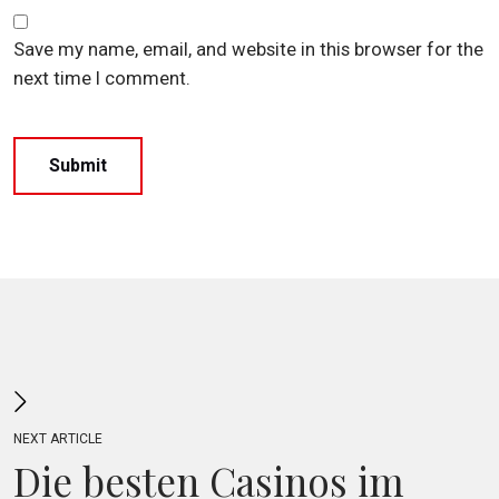
Save my name, email, and website in this browser for the
next time I comment.
Submit
N
E
X
T
A
R
T
I
C
L
E
D
i
e
b
e
s
t
e
n
C
a
s
i
n
o
s
i
m