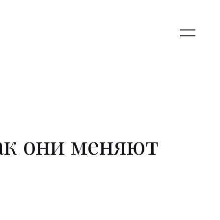
ак они меняют