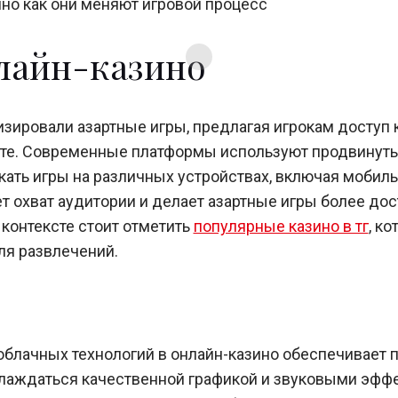
но как они меняют игровой процесс
лайн-казино
зировали азартные игры, предлагая игрокам доступ 
те. Современные платформы используют продвинутые
скать игры на различных устройствах, включая мобил
ет охват аудитории и делает азартные игры более д
 контексте стоит отметить
популярные казино в тг
, к
я развлечений.
облачных технологий в онлайн-казино обеспечивает п
слаждаться качественной графикой и звуковыми эфф