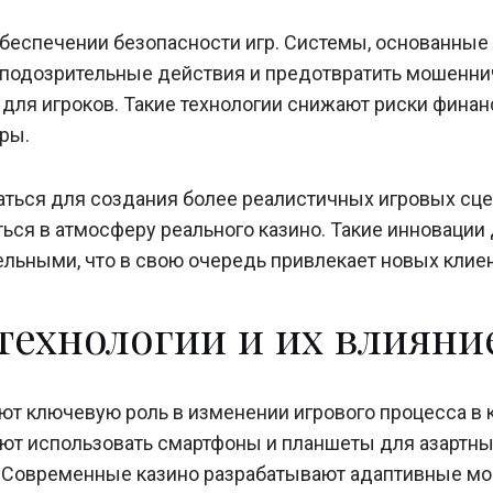
обеспечении безопасности игр. Системы, основанные
ь подозрительные действия и предотвратить мошенни
 и для игроков. Такие технологии снижают риски фина
ры.
ться для создания более реалистичных игровых сцен
ься в атмосферу реального казино. Такие инновации
льными, что в свою очередь привлекает новых клиен
ехнологии и их влияни
ют ключевую роль в изменении игрового процесса в 
ют использовать смартфоны и планшеты для азартных
. Современные казино разрабатывают адаптивные м