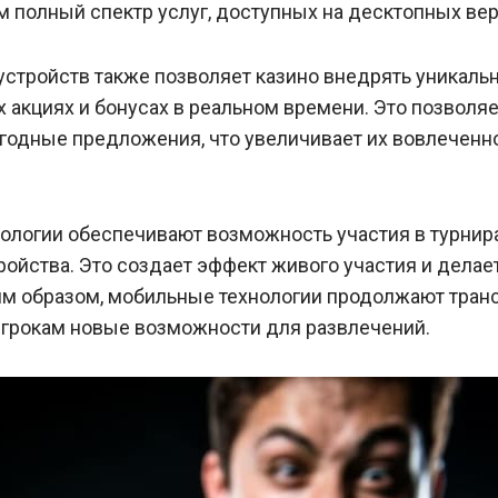
 полный спектр услуг, доступных на десктопных вер
стройств также позволяет казино внедрять уникальн
акциях и бонусах в реальном времени. Это позволяе
годные предложения, что увеличивает их вовлеченно
нологии обеспечивают возможность участия в турнир
тройства. Это создает эффект живого участия и дела
им образом, мобильные технологии продолжают тра
 игрокам новые возможности для развлечений.