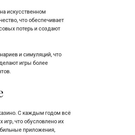
 на искусственном
чество, что обеспечивает
нсовых потерь и создают
ариев и симуляций, что
 делают игры более
тов.
е
казино. С каждым годом всё
 игр, что обусловлено их
обильные приложения,