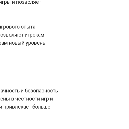
игры и позволяет
грового опыта.
 позволяют игрокам
грам новый уровень
ачность и безопасность
ены в честности игр и
 и привлекает больше