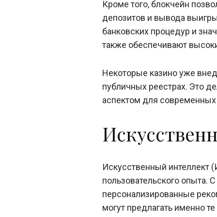
Кроме того, блокчейн позво
депозитов и вывода выигры
банковских процедур и зна
также обеспечивают высокий
Некоторые казино уже внед
публичных реестрах. Это д
аспектом для современных 
Искусственн
Искусственный интеллект (
пользовательского опыта. 
персонализированные рекоме
могут предлагать именно те