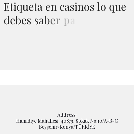
E
t
i
q
u
e
t
a
e
n
c
a
s
i
n
o
s
l
o
q
u
e
d
e
b
e
s
s
a
b
e
r
p
a
r
a
u
n
a
e
x
p
e
Address:
Hamidiye Mahallesi 40879. Sokak No:10/A-B-C
Beyşehir/Konya/TÜRKİYE