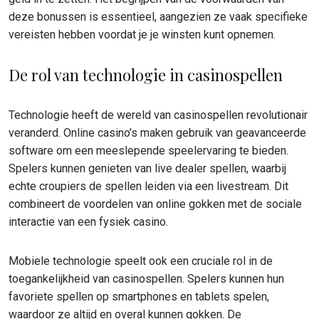
deze bonussen is essentieel, aangezien ze vaak specifieke
vereisten hebben voordat je je winsten kunt opnemen.
De rol van technologie in casinospellen
Technologie heeft de wereld van casinospellen revolutionair
veranderd. Online casino’s maken gebruik van geavanceerde
software om een meeslepende speelervaring te bieden.
Spelers kunnen genieten van live dealer spellen, waarbij
echte croupiers de spellen leiden via een livestream. Dit
combineert de voordelen van online gokken met de sociale
interactie van een fysiek casino.
Mobiele technologie speelt ook een cruciale rol in de
toegankelijkheid van casinospellen. Spelers kunnen hun
favoriete spellen op smartphones en tablets spelen,
waardoor ze altijd en overal kunnen gokken. De