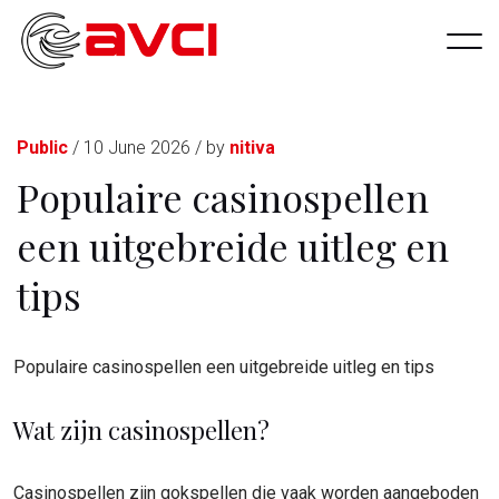
Public
/ 10 June 2026 / by
nitiva
Populaire casinospellen
een uitgebreide uitleg en
tips
Populaire casinospellen een uitgebreide uitleg en tips
Wat zijn casinospellen?
Casinospellen zijn gokspellen die vaak worden aangeboden