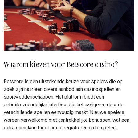
Waarom kiezen voor Betscore casino?
Betscore is een uitstekende keuze voor spelers die op
zoek zijn naar een divers aanbod aan casinospellen en
sportweddenschappen. Het platform biedt een
gebruiksvriendelijke interface die het navigeren door de
verschillende spellen eenvoudig maakt. Nieuwe spelers
worden verwelkomd met aantrekkelijke bonussen, wat een
extra stimulans biedt om te registreren en te spelen.