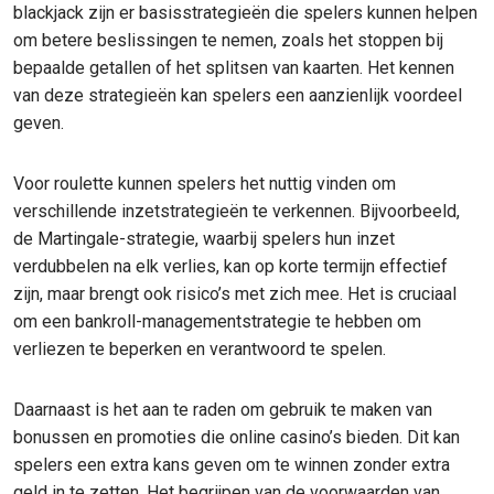
blackjack zijn er basisstrategieën die spelers kunnen helpen
om betere beslissingen te nemen, zoals het stoppen bij
bepaalde getallen of het splitsen van kaarten. Het kennen
van deze strategieën kan spelers een aanzienlijk voordeel
geven.
Voor roulette kunnen spelers het nuttig vinden om
verschillende inzetstrategieën te verkennen. Bijvoorbeeld,
de Martingale-strategie, waarbij spelers hun inzet
verdubbelen na elk verlies, kan op korte termijn effectief
zijn, maar brengt ook risico’s met zich mee. Het is cruciaal
om een bankroll-managementstrategie te hebben om
verliezen te beperken en verantwoord te spelen.
Daarnaast is het aan te raden om gebruik te maken van
bonussen en promoties die online casino’s bieden. Dit kan
spelers een extra kans geven om te winnen zonder extra
geld in te zetten. Het begrijpen van de voorwaarden van