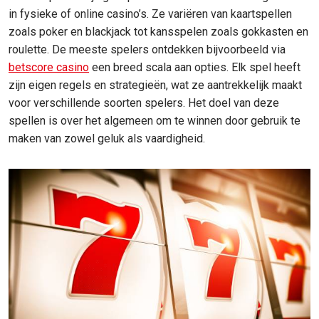
in fysieke of online casino’s. Ze variëren van kaartspellen
zoals poker en blackjack tot kansspelen zoals gokkasten en
roulette. De meeste spelers ontdekken bijvoorbeeld via
betscore casino
een breed scala aan opties. Elk spel heeft
zijn eigen regels en strategieën, wat ze aantrekkelijk maakt
voor verschillende soorten spelers. Het doel van deze
spellen is over het algemeen om te winnen door gebruik te
maken van zowel geluk als vaardigheid.