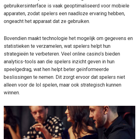
gebruikersinterface is vaak geoptimaliseerd voor mobiele
apparaten, zodat spelers een naadloze ervaring hebben,
ongeacht het apparaat dat ze gebruiken.
Bovendien maakt technologie het mogelijk om gegevens en
statistieken te verzamelen, wat spelers helpt hun
strategieën te verbeteren. Veel online casino’s bieden
analytics-tools aan die spelers inzicht geven in hun
speelgedrag, wat hen helpt beter geïnformeerde
beslissingen te nemen. Dit zorgt ervoor dat spelers niet
alleen voor de lol spelen, maar ook strategisch kunnen
winnen.