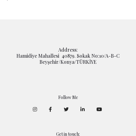
Address:
Hamidiye Mahallesi 40879. Sokak No:10/A-B-C
Beyşehir/Konya/TÜRKİYE
Follow Me
Get in touch: