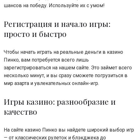
шансов на победу. Используйте их с умом!
Регистрация и начало игры:
просто и быстро
Чтобы начать играть на реальные деньги в казино
Пинко, вам потребуется всего лишь
зарегистрироваться на нашем сайте. Это займет всего
несколько минут, и вы сразу сможете погрузиться в
мир азарта и увлекательных онлайн-игр.
Игры казино: разнообразие и
качество
На сайте казино Пинко вы найдете широкий выбор игр
— от классических рулеток и блэкджека до