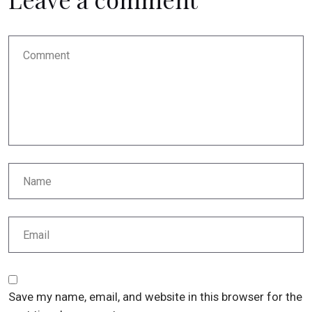
Save my name, email, and website in this browser for the